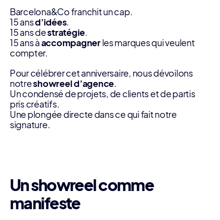
Barcelona&Co franchit un cap.
15 ans
d’idées
.
15 ans de
stratégie
.
15 ans à
accompagner
les marques qui veulent
compter.
Pour célébrer cet anniversaire, nous dévoilons
notre
showreel d’agence
.
Un condensé de projets, de clients et de partis
pris créatifs.
Une plongée directe dans ce qui fait notre
signature.
Un showreel comme
manifeste