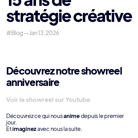
stratégie créative
#Blog
—
Jan 13, 2026
Découvrez notre showreel
anniversaire
Voir le showreel sur Youtube
Découvrez ce qui nous
anime
depuis le premier
jour.
Et
imaginez
avec nous la suite.