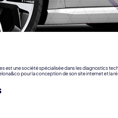
ses est une société spécialisée dans les diagnostics t
na&co pour la conception de son site internet et la réali
s