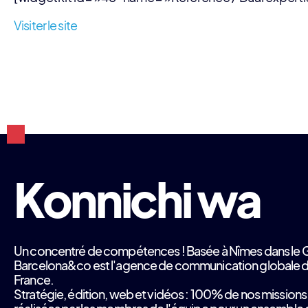
Visiter le site
Un concentré de compétences ! Basée à Nîmes dans le 
Barcelona&co est l'agence de communication globale du
France.
Stratégie, édition, web et vidéos : 100% de nos missions