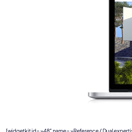
[widgetkit id= »48″ name= »Reference / Dual experti