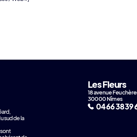
Les Fleurs
18 avenue Feuchère
30000 Nîmes
04 66 38 39 
Gard,
 sud de la
 sont