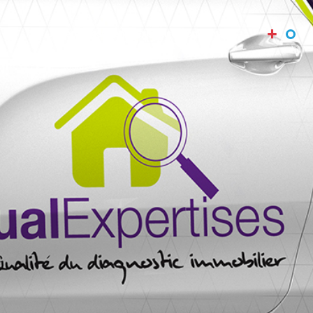
+
Références
Agence
Expertise
Blog
Contact